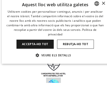
×
Aquest lloc web utilitza galetes
NOSALTRES
Utilitzem cookies per personalitzar contingut, anuncis i per analitzar
el nostre trànsit. També compartim informació sobre el vostre ús del
SPANISH
nostre lloc amb els nostres socis publicitaris i analítics que poden
ENGLISH
combinar-la amb altra informació que els heu proporcionat o que han
recopilat a partir del vostre ús dels seus serveis.
Política de
CATALAN
privacidad
GERMAN
ACCEPTA-HO TOT
REBUTJA-HO TOT
FRENCH
VEURE ELS DETALLS
ITALIAN
CHINESE (SIMPLIFIED)
ESTRICTAMENT NECESSÀRIES
RENDIMENT
JAPANESE
ORIENTACIÓ
FUNCIONALITAT
KOREAN
NO CLASSIFICADES
Quan
Gestiona la meva reserva
Qui
DUTCH
Habitació 1
© 2026 Derby Hotels. Tots els drets reservats.